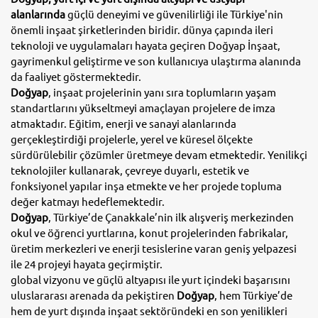
alanlarında
güçlü deneyimi ve güvenilirliği ile Türkiye'nin
önemli inşaat şirketlerinden biridir.
dünya çapında ileri
teknoloji ve uygulamaları hayata geçiren Doğyap İnşaat,
gayrimenkul geliştirme ve son kullanıcıya ulaştırma alanında
da faaliyet göstermektedir.
Doğyap
, inşaat projelerinin yanı sıra toplumların yaşam
standartlarını yükseltmeyi amaçlayan projelere de imza
atmaktadır. Eğitim, enerji ve sanayi alanlarında
gerçekleştirdiği projelerle, yerel ve küresel ölçekte
sürdürülebilir çözümler üretmeye devam etmektedir. Yenilikçi
teknolojiler kullanarak, çevreye duyarlı, estetik ve
fonksiyonel yapılar inşa etmekte ve her projede topluma
değer katmayı hedeflemektedir.
Doğyap
, Türkiye’de Çanakkale’nin ilk alışveriş merkezinden
okul ve öğrenci yurtlarına, konut projelerinden
fabrikalar,
üretim merkezleri ve enerji tesislerine
varan geniş yelpazesi
ile 24 projeyi hayata geçirmiştir.
global vizyonu ve güçlü altyapısı ile yurt içindeki başarısını
uluslararası arenada da pekiştiren
Doğyap
, hem Türkiye’de
hem de yurt dışında inşaat sektöründeki en son yenilikleri